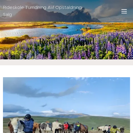
Rideskole Turridning Avl Opstaldning
Salg
Rejser til Island