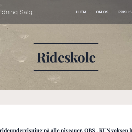
ldning Salg
HJEM
OM OS
PRISLI
Rideskole
 rideundervisning på alle niveauer. OBS . KUN voksen h