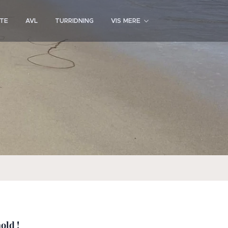
STE
AVL
TURRIDNING
VIS MERE
old !