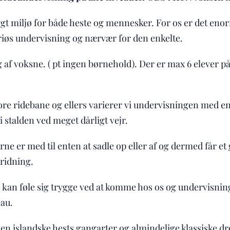
rygt miljø for både heste og mennesker. For os er det enor
iøs undervisning og nærvær for den enkelte.
 af voksne. ( pt ingen børnehold). Der er max 6 elever på
ore ridebane og ellers varierer vi undervisningen med en 
i stalden ved meget dårligt vejr.
erne er med til enten at sadle op eller af og dermed får e
 ridning.
lle kan føle sig trygge ved at komme hos os og undervisnin
eau.
den islandske hests gangarter og almindelige klassiske d