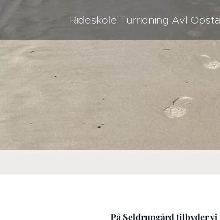
Rideskole Turridning Avl Opsta
På Seldrupgård tilbyder vi