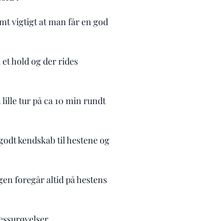
mt vigtigt at man får en god
 et hold og der rides
lille tur på ca 10 min rundt
t godt kendskab til hestene og
gen foregår altid på hestens
ressurøvelser.